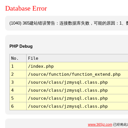
Database Error
(1040) 365建站错误警告：连接数据库失败，可能的原因：1、数
PHP Debug
No.
File
1
/index.php
2
/source/function/function_extend.php
3
/source/class/jzmysql.class.php
4
/source/class/jzmysql.class.php
5
/source/class/jzmysql.class.php
6
/source/class/jzmysql.class.php
www.365jz.com
已经将此