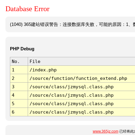
Database Error
(1040) 365建站错误警告：连接数据库失败，可能的原因：1、数
PHP Debug
No.
File
1
/index.php
2
/source/function/function_extend.php
3
/source/class/jzmysql.class.php
4
/source/class/jzmysql.class.php
5
/source/class/jzmysql.class.php
6
/source/class/jzmysql.class.php
www.365jz.com
已经将此