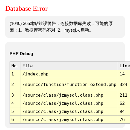
Database Error
(1040) 365建站错误警告：连接数据库失败，可能的原
因：1、数据库密码不对; 2、mysql未启动。
PHP Debug
No.
File
Line
1
/index.php
14
2
/source/function/function_extend.php
324
3
/source/class/jzmysql.class.php
211
4
/source/class/jzmysql.class.php
62
5
/source/class/jzmysql.class.php
94
6
/source/class/jzmysql.class.php
76