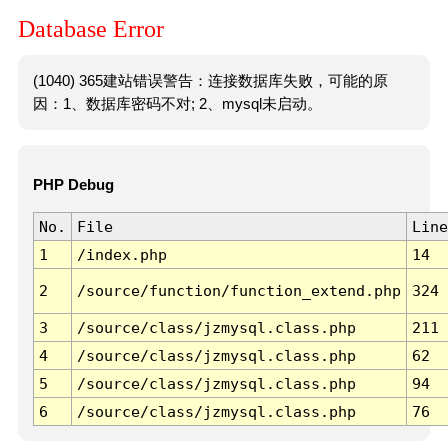
Database Error
(1040) 365建站错误警告：连接数据库失败，可能的原
因：1、数据库密码不对; 2、mysql未启动。
PHP Debug
No.
File
Line
1
/index.php
14
2
/source/function/function_extend.php
324
3
/source/class/jzmysql.class.php
211
4
/source/class/jzmysql.class.php
62
5
/source/class/jzmysql.class.php
94
6
/source/class/jzmysql.class.php
76