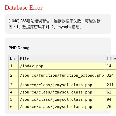
Database Error
(1040) 365建站错误警告：连接数据库失败，可能的原
因：1、数据库密码不对; 2、mysql未启动。
PHP Debug
No.
File
Line
1
/index.php
14
2
/source/function/function_extend.php
324
3
/source/class/jzmysql.class.php
211
4
/source/class/jzmysql.class.php
62
5
/source/class/jzmysql.class.php
94
6
/source/class/jzmysql.class.php
76