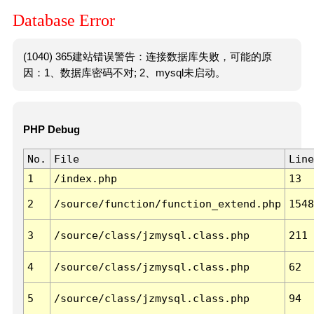
Database Error
(1040) 365建站错误警告：连接数据库失败，可能的原
因：1、数据库密码不对; 2、mysql未启动。
PHP Debug
No.
File
Line
1
/index.php
13
2
/source/function/function_extend.php
1548
3
/source/class/jzmysql.class.php
211
4
/source/class/jzmysql.class.php
62
5
/source/class/jzmysql.class.php
94