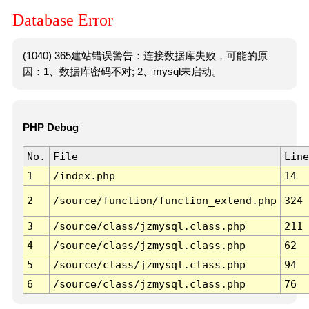
Database Error
(1040) 365建站错误警告：连接数据库失败，可能的原
因：1、数据库密码不对; 2、mysql未启动。
PHP Debug
No.
File
Line
1
/index.php
14
2
/source/function/function_extend.php
324
3
/source/class/jzmysql.class.php
211
4
/source/class/jzmysql.class.php
62
5
/source/class/jzmysql.class.php
94
6
/source/class/jzmysql.class.php
76