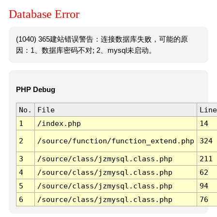
Database Error
(1040) 365建站错误警告：连接数据库失败，可能的原
因：1、数据库密码不对; 2、mysql未启动。
PHP Debug
No.
File
Line
1
/index.php
14
2
/source/function/function_extend.php
324
3
/source/class/jzmysql.class.php
211
4
/source/class/jzmysql.class.php
62
5
/source/class/jzmysql.class.php
94
6
/source/class/jzmysql.class.php
76