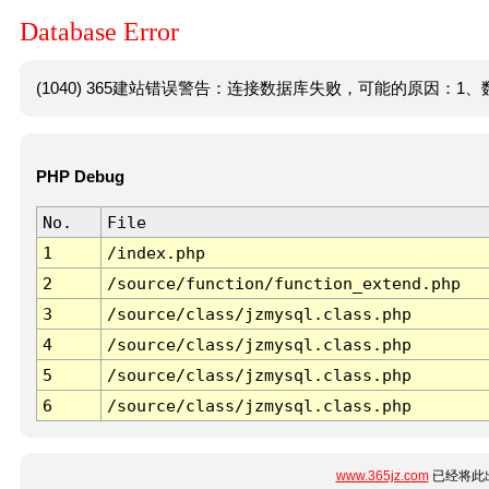
Database Error
(1040) 365建站错误警告：连接数据库失败，可能的原因：1、数
PHP Debug
No.
File
1
/index.php
2
/source/function/function_extend.php
3
/source/class/jzmysql.class.php
4
/source/class/jzmysql.class.php
5
/source/class/jzmysql.class.php
6
/source/class/jzmysql.class.php
www.365jz.com
已经将此