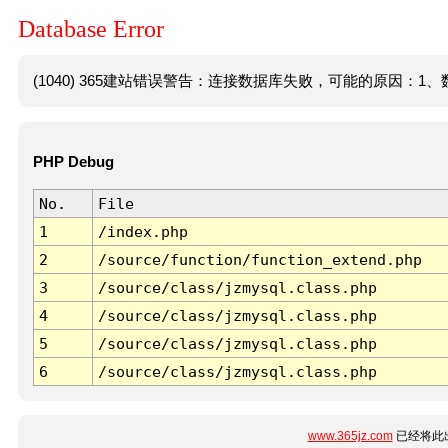
Database Error
(1040) 365建站错误警告：连接数据库失败，可能的原因：1、数
PHP Debug
No.
File
1
/index.php
2
/source/function/function_extend.php
3
/source/class/jzmysql.class.php
4
/source/class/jzmysql.class.php
5
/source/class/jzmysql.class.php
6
/source/class/jzmysql.class.php
www.365jz.com
已经将此