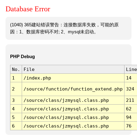
Database Error
(1040) 365建站错误警告：连接数据库失败，可能的原
因：1、数据库密码不对; 2、mysql未启动。
PHP Debug
No.
File
Line
1
/index.php
14
2
/source/function/function_extend.php
324
3
/source/class/jzmysql.class.php
211
4
/source/class/jzmysql.class.php
62
5
/source/class/jzmysql.class.php
94
6
/source/class/jzmysql.class.php
76