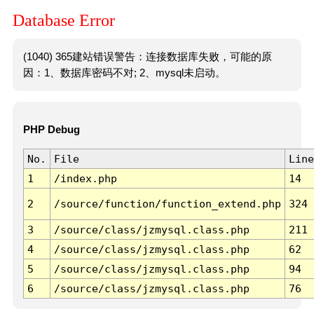
Database Error
(1040) 365建站错误警告：连接数据库失败，可能的原
因：1、数据库密码不对; 2、mysql未启动。
PHP Debug
No.
File
Line
1
/index.php
14
2
/source/function/function_extend.php
324
3
/source/class/jzmysql.class.php
211
4
/source/class/jzmysql.class.php
62
5
/source/class/jzmysql.class.php
94
6
/source/class/jzmysql.class.php
76