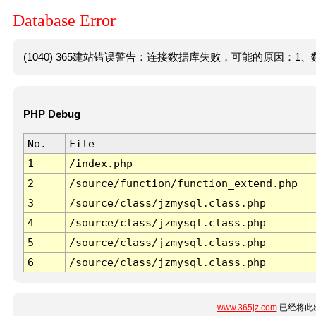
Database Error
(1040) 365建站错误警告：连接数据库失败，可能的原因：1、数
PHP Debug
No.
File
1
/index.php
2
/source/function/function_extend.php
3
/source/class/jzmysql.class.php
4
/source/class/jzmysql.class.php
5
/source/class/jzmysql.class.php
6
/source/class/jzmysql.class.php
www.365jz.com
已经将此