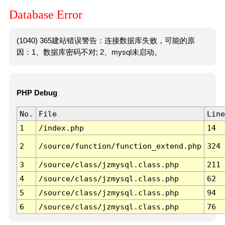
Database Error
(1040) 365建站错误警告：连接数据库失败，可能的原
因：1、数据库密码不对; 2、mysql未启动。
PHP Debug
No.
File
Line
1
/index.php
14
2
/source/function/function_extend.php
324
3
/source/class/jzmysql.class.php
211
4
/source/class/jzmysql.class.php
62
5
/source/class/jzmysql.class.php
94
6
/source/class/jzmysql.class.php
76