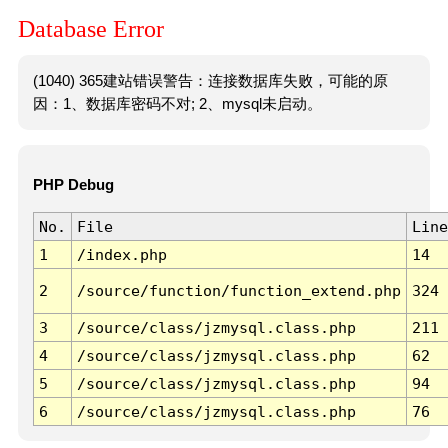
Database Error
(1040) 365建站错误警告：连接数据库失败，可能的原
因：1、数据库密码不对; 2、mysql未启动。
PHP Debug
No.
File
Line
1
/index.php
14
2
/source/function/function_extend.php
324
3
/source/class/jzmysql.class.php
211
4
/source/class/jzmysql.class.php
62
5
/source/class/jzmysql.class.php
94
6
/source/class/jzmysql.class.php
76