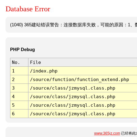
Database Error
(1040) 365建站错误警告：连接数据库失败，可能的原因：1、数
PHP Debug
No.
File
1
/index.php
2
/source/function/function_extend.php
3
/source/class/jzmysql.class.php
4
/source/class/jzmysql.class.php
5
/source/class/jzmysql.class.php
6
/source/class/jzmysql.class.php
www.365jz.com
已经将此