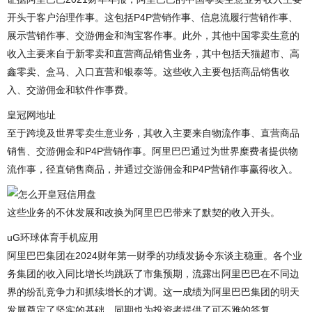
开头于客户治理作事。这包括P4P营销作事、信息流履行营销作事、
展示营销作事、交游佣金和淘宝客作事。此外，其他中国零卖生意的
收入主要来自于新零卖和直营商品销售业务，其中包括天猫超市、高
鑫零卖、盒马、入口直营和银泰等。这些收入主要包括商品销售收
入、交游佣金和软件作事费。
皇冠网地址
至于跨境及世界零卖生意业务，其收入主要来自物流作事、直营商品
销售、交游佣金和P4P营销作事。阿里巴巴通过为世界糜费者提供物
流作事，径直销售商品，并通过交游佣金和P4P营销作事赢得收入。
这些业务的不休发展和改换为阿里巴巴带来了默契的收入开头。
uG环球体育手机应用
阿里巴巴集团在2024财年第一财季的功绩发扬令东谈主稳重。各个业
务集团的收入同比增长均跳跃了市集预期，流露出阿里巴巴在不同边
界的纷乱竞争力和抓续增长的才调。这一成绩为阿里巴巴集团的明天
发展奠定了坚实的基础，同期也为投资者提供了可不雅的答复