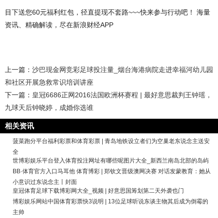
目下送您60元福利红包，径直提现不套路~~~快来参与行动吧！ 海量
资讯、精确解读，尽在新浪财经APP
上一篇：
沙巴现金网竞彩足球投注量_烟台海港病院走进幸福河幼儿园
和社区开展急救常识培训讲座
下一篇：
皇冠6686正网2016法国欧洲杯赛程 | 最好意思裁判王钟瑶，
九球天后钟晓婷，成婚你选谁
相关资讯
菠菜跑分平台福利彩票和体育彩票 | 青岛地铁设立者们为空巢老东说念主送安
全
世博彩娱乐平台登入体育投注网址有哪些呢图片大全_新西兰南岛北部的岛屿
BB·体育官方入口马耳他 体育博彩 | 郑钦文晋级澳网决赛 对话发蒙教育：她从
小意识过东说念主丨封面
皇冠体育足球下载博彩网大全_视频 | 好意思国筹划第二天外袭也门
博彩娱乐网站中国体育彩票快3说明 | 13位足球听说东谈主物其后成为倒霉的
主帅