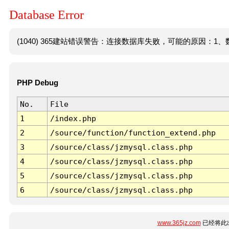
Database Error
(1040) 365建站错误警告：连接数据库失败，可能的原因：1、数
PHP Debug
No.
File
1
/index.php
2
/source/function/function_extend.php
3
/source/class/jzmysql.class.php
4
/source/class/jzmysql.class.php
5
/source/class/jzmysql.class.php
6
/source/class/jzmysql.class.php
www.365jz.com
已经将此