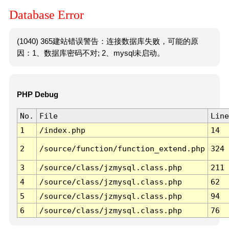
Database Error
(1040) 365建站错误警告：连接数据库失败，可能的原
因：1、数据库密码不对; 2、mysql未启动。
PHP Debug
No.
File
Line
1
/index.php
14
2
/source/function/function_extend.php
324
3
/source/class/jzmysql.class.php
211
4
/source/class/jzmysql.class.php
62
5
/source/class/jzmysql.class.php
94
6
/source/class/jzmysql.class.php
76