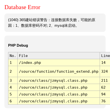
Database Error
(1040) 365建站错误警告：连接数据库失败，可能的原
因：1、数据库密码不对; 2、mysql未启动。
PHP Debug
No.
File
Line
1
/index.php
14
2
/source/function/function_extend.php
324
3
/source/class/jzmysql.class.php
211
4
/source/class/jzmysql.class.php
62
5
/source/class/jzmysql.class.php
94
6
/source/class/jzmysql.class.php
76