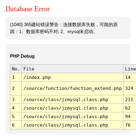
Database Error
(1040) 365建站错误警告：连接数据库失败，可能的原
因：1、数据库密码不对; 2、mysql未启动。
PHP Debug
No.
File
Line
1
/index.php
14
2
/source/function/function_extend.php
324
3
/source/class/jzmysql.class.php
211
4
/source/class/jzmysql.class.php
62
5
/source/class/jzmysql.class.php
94
6
/source/class/jzmysql.class.php
76