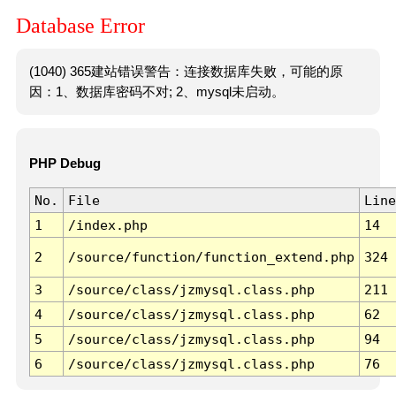
Database Error
(1040) 365建站错误警告：连接数据库失败，可能的原
因：1、数据库密码不对; 2、mysql未启动。
PHP Debug
No.
File
Line
1
/index.php
14
2
/source/function/function_extend.php
324
3
/source/class/jzmysql.class.php
211
4
/source/class/jzmysql.class.php
62
5
/source/class/jzmysql.class.php
94
6
/source/class/jzmysql.class.php
76