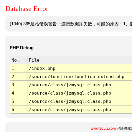
Database Error
(1040) 365建站错误警告：连接数据库失败，可能的原因：1、数
PHP Debug
No.
File
1
/index.php
2
/source/function/function_extend.php
3
/source/class/jzmysql.class.php
4
/source/class/jzmysql.class.php
5
/source/class/jzmysql.class.php
6
/source/class/jzmysql.class.php
www.365jz.com
已经将此