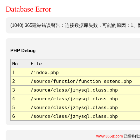
Database Error
(1040) 365建站错误警告：连接数据库失败，可能的原因：1、数
PHP Debug
No.
File
1
/index.php
2
/source/function/function_extend.php
3
/source/class/jzmysql.class.php
4
/source/class/jzmysql.class.php
5
/source/class/jzmysql.class.php
6
/source/class/jzmysql.class.php
www.365jz.com
已经将此