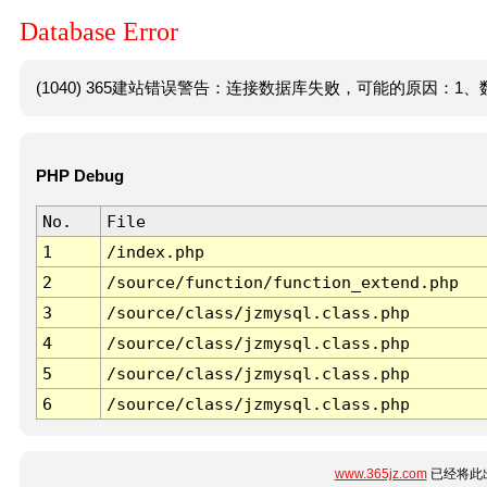
Database Error
(1040) 365建站错误警告：连接数据库失败，可能的原因：1、数
PHP Debug
No.
File
1
/index.php
2
/source/function/function_extend.php
3
/source/class/jzmysql.class.php
4
/source/class/jzmysql.class.php
5
/source/class/jzmysql.class.php
6
/source/class/jzmysql.class.php
www.365jz.com
已经将此