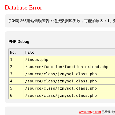
Database Error
(1040) 365建站错误警告：连接数据库失败，可能的原因：1、数
PHP Debug
No.
File
1
/index.php
2
/source/function/function_extend.php
3
/source/class/jzmysql.class.php
4
/source/class/jzmysql.class.php
5
/source/class/jzmysql.class.php
6
/source/class/jzmysql.class.php
www.365jz.com
已经将此