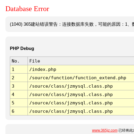
Database Error
(1040) 365建站错误警告：连接数据库失败，可能的原因：1、数
PHP Debug
No.
File
1
/index.php
2
/source/function/function_extend.php
3
/source/class/jzmysql.class.php
4
/source/class/jzmysql.class.php
5
/source/class/jzmysql.class.php
6
/source/class/jzmysql.class.php
www.365jz.com
已经将此