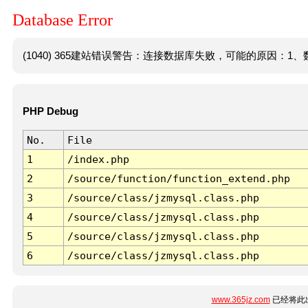
Database Error
(1040) 365建站错误警告：连接数据库失败，可能的原因：1、数
PHP Debug
No.
File
1
/index.php
2
/source/function/function_extend.php
3
/source/class/jzmysql.class.php
4
/source/class/jzmysql.class.php
5
/source/class/jzmysql.class.php
6
/source/class/jzmysql.class.php
www.365jz.com
已经将此