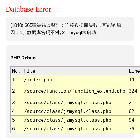
Database Error
(1040) 365建站错误警告：连接数据库失败，可能的原
因：1、数据库密码不对; 2、mysql未启动。
PHP Debug
No.
File
Line
1
/index.php
14
2
/source/function/function_extend.php
324
3
/source/class/jzmysql.class.php
211
4
/source/class/jzmysql.class.php
62
5
/source/class/jzmysql.class.php
94
6
/source/class/jzmysql.class.php
76