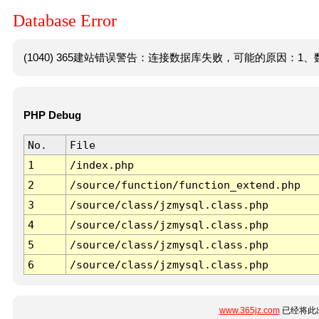
Database Error
(1040) 365建站错误警告：连接数据库失败，可能的原因：1、数
PHP Debug
No.
File
1
/index.php
2
/source/function/function_extend.php
3
/source/class/jzmysql.class.php
4
/source/class/jzmysql.class.php
5
/source/class/jzmysql.class.php
6
/source/class/jzmysql.class.php
www.365jz.com
已经将此