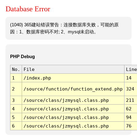
Database Error
(1040) 365建站错误警告：连接数据库失败，可能的原
因：1、数据库密码不对; 2、mysql未启动。
PHP Debug
No.
File
Line
1
/index.php
14
2
/source/function/function_extend.php
324
3
/source/class/jzmysql.class.php
211
4
/source/class/jzmysql.class.php
62
5
/source/class/jzmysql.class.php
94
6
/source/class/jzmysql.class.php
76