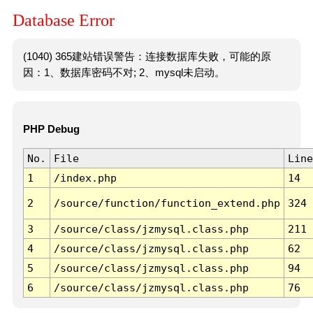
Database Error
(1040) 365建站错误警告：连接数据库失败，可能的原
因：1、数据库密码不对; 2、mysql未启动。
PHP Debug
No.
File
Line
1
/index.php
14
2
/source/function/function_extend.php
324
3
/source/class/jzmysql.class.php
211
4
/source/class/jzmysql.class.php
62
5
/source/class/jzmysql.class.php
94
6
/source/class/jzmysql.class.php
76