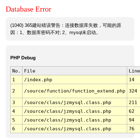
Database Error
(1040) 365建站错误警告：连接数据库失败，可能的原
因：1、数据库密码不对; 2、mysql未启动。
PHP Debug
No.
File
Line
1
/index.php
14
2
/source/function/function_extend.php
324
3
/source/class/jzmysql.class.php
211
4
/source/class/jzmysql.class.php
62
5
/source/class/jzmysql.class.php
94
6
/source/class/jzmysql.class.php
76