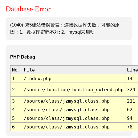
Database Error
(1040) 365建站错误警告：连接数据库失败，可能的原
因：1、数据库密码不对; 2、mysql未启动。
PHP Debug
No.
File
Line
1
/index.php
14
2
/source/function/function_extend.php
324
3
/source/class/jzmysql.class.php
211
4
/source/class/jzmysql.class.php
62
5
/source/class/jzmysql.class.php
94
6
/source/class/jzmysql.class.php
76