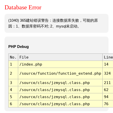
Database Error
(1040) 365建站错误警告：连接数据库失败，可能的原
因：1、数据库密码不对; 2、mysql未启动。
PHP Debug
No.
File
Line
1
/index.php
14
2
/source/function/function_extend.php
324
3
/source/class/jzmysql.class.php
211
4
/source/class/jzmysql.class.php
62
5
/source/class/jzmysql.class.php
94
6
/source/class/jzmysql.class.php
76