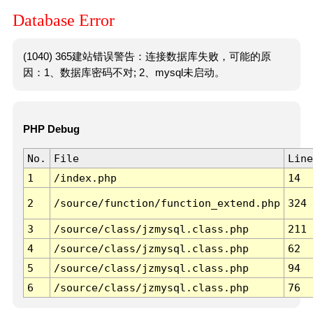
Database Error
(1040) 365建站错误警告：连接数据库失败，可能的原
因：1、数据库密码不对; 2、mysql未启动。
PHP Debug
No.
File
Line
1
/index.php
14
2
/source/function/function_extend.php
324
3
/source/class/jzmysql.class.php
211
4
/source/class/jzmysql.class.php
62
5
/source/class/jzmysql.class.php
94
6
/source/class/jzmysql.class.php
76