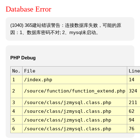
Database Error
(1040) 365建站错误警告：连接数据库失败，可能的原
因：1、数据库密码不对; 2、mysql未启动。
PHP Debug
No.
File
Line
1
/index.php
14
2
/source/function/function_extend.php
324
3
/source/class/jzmysql.class.php
211
4
/source/class/jzmysql.class.php
62
5
/source/class/jzmysql.class.php
94
6
/source/class/jzmysql.class.php
76