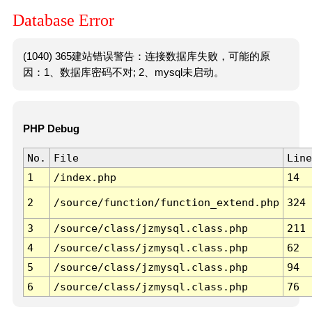
Database Error
(1040) 365建站错误警告：连接数据库失败，可能的原
因：1、数据库密码不对; 2、mysql未启动。
PHP Debug
No.
File
Line
1
/index.php
14
2
/source/function/function_extend.php
324
3
/source/class/jzmysql.class.php
211
4
/source/class/jzmysql.class.php
62
5
/source/class/jzmysql.class.php
94
6
/source/class/jzmysql.class.php
76