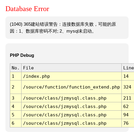
Database Error
(1040) 365建站错误警告：连接数据库失败，可能的原
因：1、数据库密码不对; 2、mysql未启动。
PHP Debug
No.
File
Line
1
/index.php
14
2
/source/function/function_extend.php
324
3
/source/class/jzmysql.class.php
211
4
/source/class/jzmysql.class.php
62
5
/source/class/jzmysql.class.php
94
6
/source/class/jzmysql.class.php
76