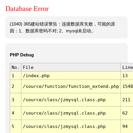
Database Error
(1040) 365建站错误警告：连接数据库失败，可能的原
因：1、数据库密码不对; 2、mysql未启动。
PHP Debug
No.
File
Line
1
/index.php
13
2
/source/function/function_extend.php
1548
3
/source/class/jzmysql.class.php
211
4
/source/class/jzmysql.class.php
62
5
/source/class/jzmysql.class.php
94