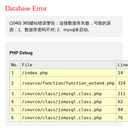
Database Error
(1040) 365建站错误警告：连接数据库失败，可能的原
因：1、数据库密码不对; 2、mysql未启动。
PHP Debug
No.
File
Line
1
/index.php
14
2
/source/function/function_extend.php
324
3
/source/class/jzmysql.class.php
211
4
/source/class/jzmysql.class.php
62
5
/source/class/jzmysql.class.php
94
6
/source/class/jzmysql.class.php
76