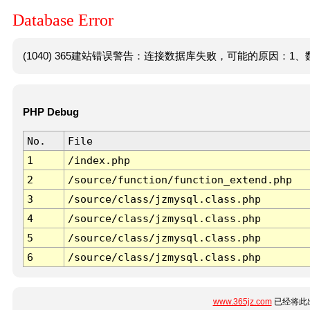
Database Error
(1040) 365建站错误警告：连接数据库失败，可能的原因：1、数
PHP Debug
No.
File
1
/index.php
2
/source/function/function_extend.php
3
/source/class/jzmysql.class.php
4
/source/class/jzmysql.class.php
5
/source/class/jzmysql.class.php
6
/source/class/jzmysql.class.php
www.365jz.com
已经将此