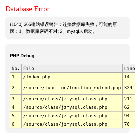
Database Error
(1040) 365建站错误警告：连接数据库失败，可能的原
因：1、数据库密码不对; 2、mysql未启动。
PHP Debug
No.
File
Line
1
/index.php
14
2
/source/function/function_extend.php
324
3
/source/class/jzmysql.class.php
211
4
/source/class/jzmysql.class.php
62
5
/source/class/jzmysql.class.php
94
6
/source/class/jzmysql.class.php
76