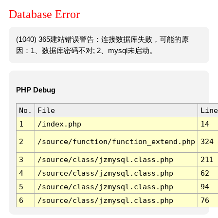
Database Error
(1040) 365建站错误警告：连接数据库失败，可能的原
因：1、数据库密码不对; 2、mysql未启动。
PHP Debug
No.
File
Line
1
/index.php
14
2
/source/function/function_extend.php
324
3
/source/class/jzmysql.class.php
211
4
/source/class/jzmysql.class.php
62
5
/source/class/jzmysql.class.php
94
6
/source/class/jzmysql.class.php
76