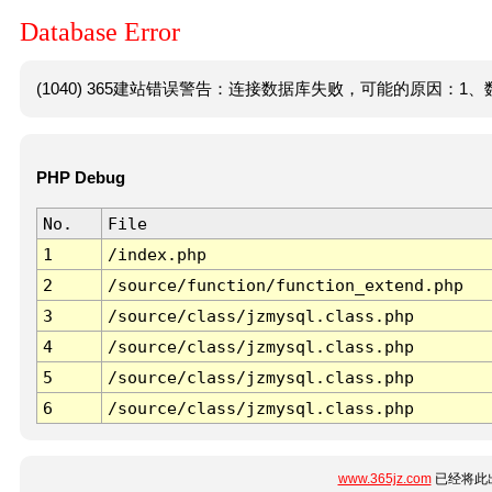
Database Error
(1040) 365建站错误警告：连接数据库失败，可能的原因：1、数
PHP Debug
No.
File
1
/index.php
2
/source/function/function_extend.php
3
/source/class/jzmysql.class.php
4
/source/class/jzmysql.class.php
5
/source/class/jzmysql.class.php
6
/source/class/jzmysql.class.php
www.365jz.com
已经将此