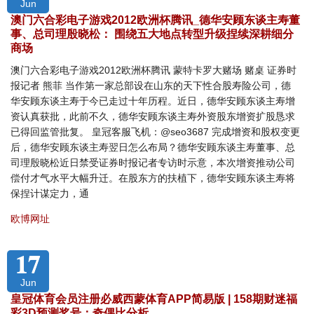
Jun
澳门六合彩电子游戏2012欧洲杯腾讯_德华安顾东谈主寿董
事、总司理殷晓松： 围绕五大地点转型升级捏续深耕细分
商场
澳门六合彩电子游戏2012欧洲杯腾讯 蒙特卡罗大赌场 赌桌 证券时
报记者 熊菲 当作第一家总部设在山东的天下性合股寿险公司，德
华安顾东谈主寿于今已走过十年历程。近日，德华安顾东谈主寿增
资认真获批，此前不久，德华安顾东谈主寿外资股东增资扩股恳求
已得回监管批复。 皇冠客服飞机：@seo3687 完成增资和股权变更
后，德华安顾东谈主寿翌日怎么布局？德华安顾东谈主寿董事、总
司理殷晓松近日禁受证券时报记者专访时示意，本次增资推动公司
偿付才气水平大幅升迁。在股东方的扶植下，德华安顾东谈主寿将
保捏计谋定力，通
欧博网址
17
Jun
皇冠体育会员注册必威西蒙体育APP简易版 | 158期财迷福
彩3D预测奖号：奇偶比分析