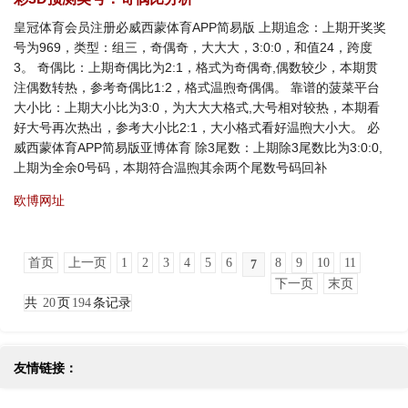
皇冠体育会员注册必威西蒙体育APP简易版 上期追念：上期开奖奖
号为969，类型：组三，奇偶奇，大大大，3:0:0，和值24，跨度
3。 奇偶比：上期奇偶比为2:1，格式为奇偶奇,偶数较少，本期贯
注偶数转热，参考奇偶比1:2，格式温煦奇偶偶。 靠谱的菠菜平台
大小比：上期大小比为3:0，为大大大格式,大号相对较热，本期看
好大号再次热出，参考大小比2:1，大小格式看好温煦大小大。 必
威西蒙体育APP简易版亚博体育 除3尾数：上期除3尾数比为3:0:0,
上期为全余0号码，本期符合温煦其余两个尾数号码回补
欧博网址
首页
上一页
1
2
3
4
5
6
8
9
10
11
7
下一页
末页
共
20
页
194
条记录
友情链接：