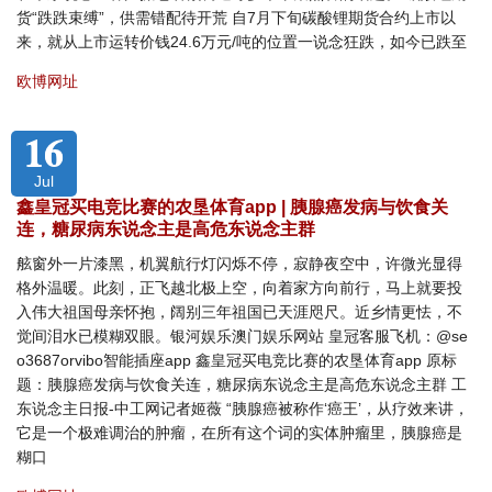
货“跌跌束缚”，供需错配待开荒 自7月下旬碳酸锂期货合约上市以
来，就从上市运转价钱24.6万元/吨的位置一说念狂跌，如今已跌至
欧博网址
16
Jul
鑫皇冠买电竞比赛的农垦体育app | 胰腺癌发病与饮食关
连，糖尿病东说念主是高危东说念主群
舷窗外一片漆黑，机翼航行灯闪烁不停，寂静夜空中，许微光显得
格外温暖。此刻，正飞越北极上空，向着家方向前行，马上就要投
入伟大祖国母亲怀抱，阔别三年祖国已天涯咫尺。近乡情更怯，不
觉间泪水已模糊双眼。银河娱乐澳门娱乐网站 皇冠客服飞机：@se
o3687orvibo智能插座app 鑫皇冠买电竞比赛的农垦体育app 原标
题：胰腺癌发病与饮食关连，糖尿病东说念主是高危东说念主群 工
东说念主日报-中工网记者姬薇 “胰腺癌被称作‘癌王’，从疗效来讲，
它是一个极难调治的肿瘤，在所有这个词的实体肿瘤里，胰腺癌是
糊口