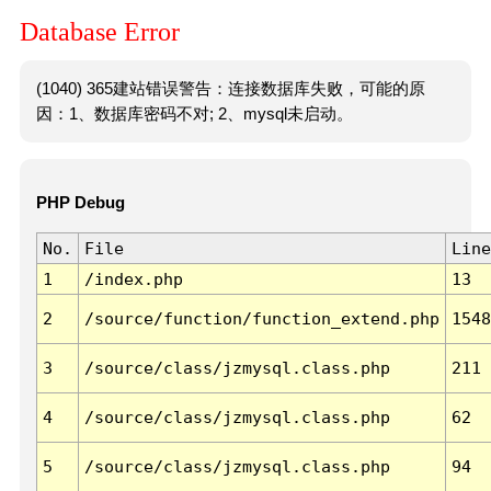
Database Error
(1040) 365建站错误警告：连接数据库失败，可能的原
因：1、数据库密码不对; 2、mysql未启动。
PHP Debug
No.
File
Line
1
/index.php
13
2
/source/function/function_extend.php
1548
3
/source/class/jzmysql.class.php
211
4
/source/class/jzmysql.class.php
62
5
/source/class/jzmysql.class.php
94