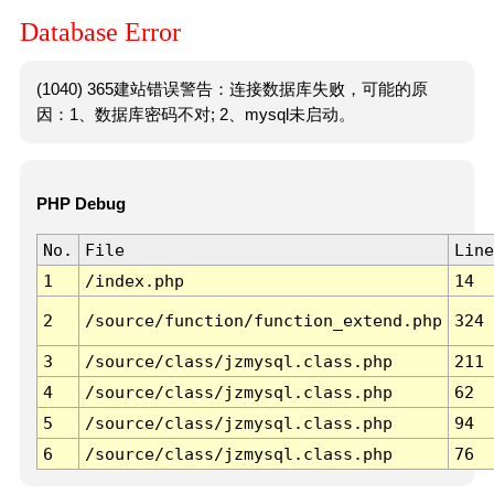
Database Error
(1040) 365建站错误警告：连接数据库失败，可能的原
因：1、数据库密码不对; 2、mysql未启动。
PHP Debug
No.
File
Line
1
/index.php
14
2
/source/function/function_extend.php
324
3
/source/class/jzmysql.class.php
211
4
/source/class/jzmysql.class.php
62
5
/source/class/jzmysql.class.php
94
6
/source/class/jzmysql.class.php
76