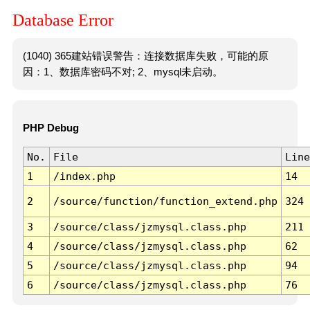
Database Error
(1040) 365建站错误警告：连接数据库失败，可能的原
因：1、数据库密码不对; 2、mysql未启动。
PHP Debug
No.
File
Line
1
/index.php
14
2
/source/function/function_extend.php
324
3
/source/class/jzmysql.class.php
211
4
/source/class/jzmysql.class.php
62
5
/source/class/jzmysql.class.php
94
6
/source/class/jzmysql.class.php
76