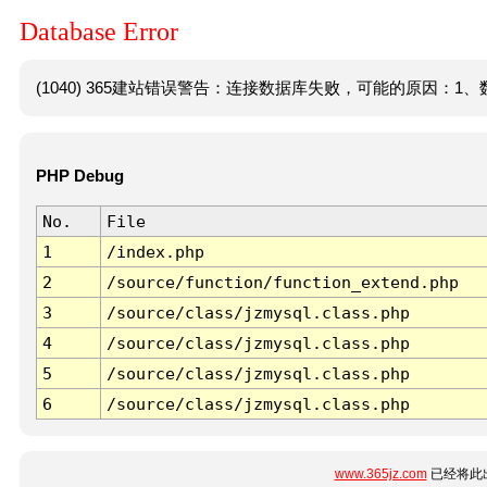
Database Error
(1040) 365建站错误警告：连接数据库失败，可能的原因：1、数
PHP Debug
No.
File
1
/index.php
2
/source/function/function_extend.php
3
/source/class/jzmysql.class.php
4
/source/class/jzmysql.class.php
5
/source/class/jzmysql.class.php
6
/source/class/jzmysql.class.php
www.365jz.com
已经将此